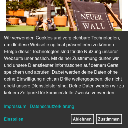
Wir verwenden Cookies und vergleichbare Technologien,
um dir diese Webseite optimal präsentieren zu können.
Einige dieser Technologien sind für die Nutzung unserer
Webseite unerlässlich. Mit deiner Zustimmung dürfen wir
und unsere Dienstleister Informationen auf deinem Gerät
speichern und abrufen. Dabei werden deine Daten ohne
deine Einwilligung nicht an Dritte weitergegeben, die nicht
D
ouglas
direkt unsere Dienstleister sind. Deine Daten werden wir zu
keinem Zeitpunkt für kommerzielle Zwecke verwenden.
Web
|
Instagram
Impressum
|
Datenschutzerklärung
Ewige Lampe
Einstellen
Ablehnen
Zustimmen