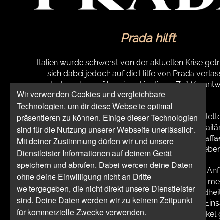
Prada hilft
Italien wurde schwerst von der aktuellen Krise getr
sich dabei jedoch auf die Hilfe von Prada verlas
Unternehmen übernimmt in dieser Zeit Verant
Wir verwenden Cookies und vergleichbare
übernehmen und hilft.
Technologien, um dir diese Webseite optimal
präsentieren zu können. Einige dieser Technologien
Mitte März spendete Prada
jeweils zwei komplette
und Wiederbelebungseinheiten an die Mailä
sind für die Nutzung unserer Webseite unerlässlich.
Krankenhäuser Vittore Buzzi, Sacco und San Raffa
Mit deiner Zustimmung dürfen wir und unsere
Bekämpfung des Virus‘ zu unterstützen und Leben 
Dienstleister Informationen auf deinem Gerät
speichern und abrufen. Dabei werden deine Daten
Des Weiteren begann Prada am 13. März auf Anf
ohne deine Einwilligung nicht an Dritte
Region Toskana mit der Produktion von 80.000 me
weitergegeben, die nicht direkt unsere Dienstleister
Overalls und 110.000 Masken, die dem Gesundhei
sind. Deine Daten werden wir zu keinem Zeitpunkt
zugeteilt werden sollen, die an der Front im Eins
für kommerzielle Zwecke verwenden.
Hierbei sind tägliche Lieferungen der Schutzartikel 