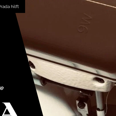
rada hilft
re