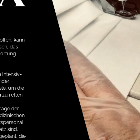
offen, kann
sen, das
wortung
 Intensiv-
nder
ele, um die
zu retten.
rage der
dizinischen
tspersonal
atz sind.
geplant, die